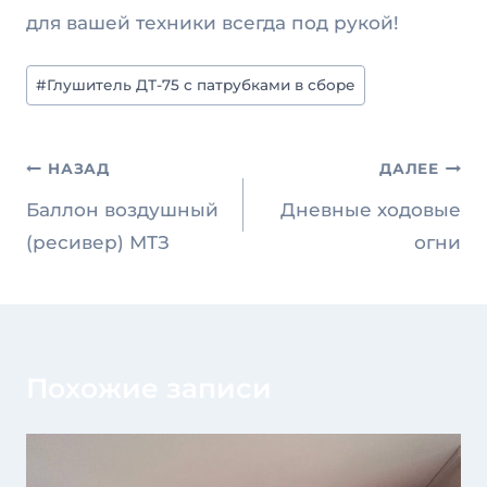
для вашей техники всегда под рукой!
Метки
#
Глушитель ДТ-75 с патрубками в сборе
записи:
Навигация
НАЗАД
ДАЛЕЕ
по
Баллон воздушный
Дневные ходовые
записям
(ресивер) МТЗ
огни
Похожие записи