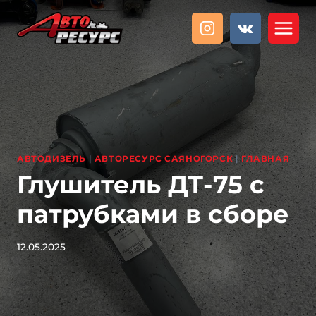
Перейти
к
содержанию
АВТОДИЗЕЛЬ
|
АВТОРЕСУРС САЯНОГОРСК
|
ГЛАВНАЯ
Глушитель ДТ-75 с
патрубками в сборе
12.05.2025