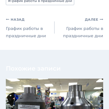
#
График работы в праздничные дни
записи:
Навигация
НАЗАД
ДАЛЕЕ
по
График работы в
График работы в
записям
праздничные дни
праздничные дни
Похожие записи