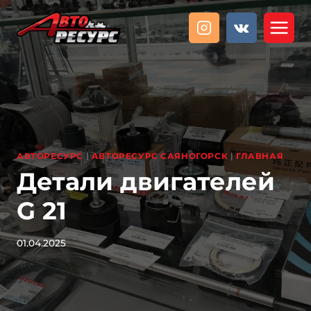
Перейти
к
содержанию
АВТОРЕСУРС
|
АВТОРЕСУРС САЯНОГОРСК
|
ГЛАВНАЯ
Детали двигателей
G 21
01.04.2025