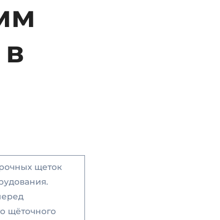
мм
 в
орочных щеток
рудования.
​
перед
о щёточного