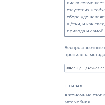
диска совмещает 
отсутствия необх
сборе удешевляе
щётки, и как след
привода и самой
Беспроставочные 
пропилена методом
Метки
#
Кольцо щеточное сп
записи:
Навигац
НАЗАД
Автономные отопи
по
автомобиля