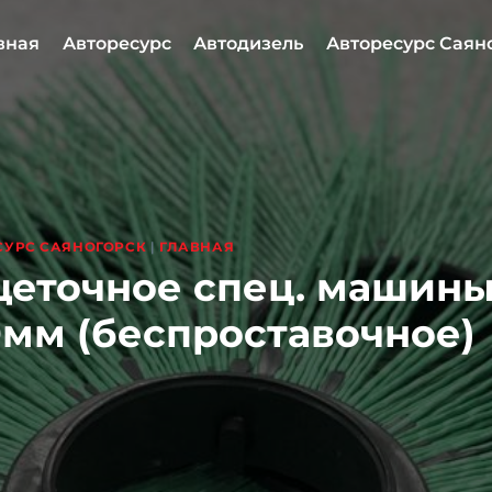
вная
Авторесурс
Автодизель
Авторесурс Саян
СУРС САЯНОГОРСК
|
ГЛАВНАЯ
щеточное спец. машин
0мм (беcпроставочное)