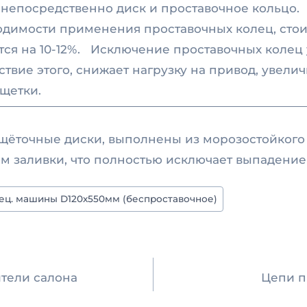
непосредственно диск и проставочное кольцо. 
одимости применения проставочных колец, стои
тся на 10-12%. Исключение проставочных колец
ствие этого, снижает нагрузку на привод, увели
 щетки.
щёточные диски, выполнены из морозостойког
 заливки, что полностью исключает выпадение 
ец. машины D120х550мм (беcпроставочное)
ия
тели салона
Цепи п