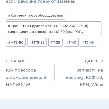
если рабочие требуют замены.
Метки
#
Комплект переоборудования
записи:
#
Кронштейн рулевой МТЗ-82 (102-2301023-01)
гидроцилиндра поворота ЦС-50 (под ГОРу)
#
МТЗ-80
#
МТЗ-82
#
Т-25
#
Т-40
#
ЮМЗ
Навигация
НАЗАД
ДАЛЕЕ
по
Компрессора
Запчасти на
записям
автомобильные. В
косилку: КСФ-2,1,
НАЛИЧИИ!
КРН, Wirax