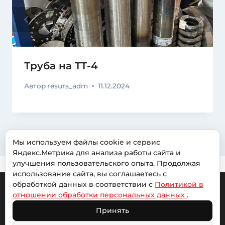
Труба на ТТ-4
Автор
resurs_adm
11.12.2024
Мы используем файлы cookie и сервис
Яндекс.Метрика для анализа работы сайта и
улучшения пользовательского опыта. Продолжая
использование сайта, вы соглашаетесь с
обработкой данных в соответствии с
Политикой в
отношении обработки персональных данных
.
© 2026 Авторесурс |
Политика обработки
Принять
персональных данных
| Сайт разработан