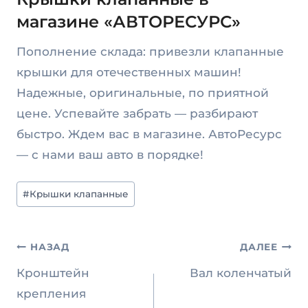
магазине «АВТОРЕСУРС»
Пополнение склада: привезли клапанные
крышки для отечественных машин!
Надежные, оригинальные, по приятной
цене. Успевайте забрать — разбирают
быстро. Ждем вас в магазине. АвтоРесурс
— с нами ваш авто в порядке!
Метки
#
Крышки клапанные
записи:
Навигация
НАЗАД
ДАЛЕЕ
по
Кронштейн
Вал коленчатый
записям
крепления