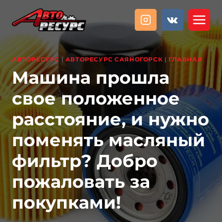
Перейти
к
содержанию
АВТОРЕСУРС
|
АВТОРЕСУРС САЯНОГОРСК
|
ГЛАВНАЯ
Машина прошла
свое положенное
расстояние, и нужно
поменять масляный
фильтр? Добро
пожаловать за
покупками!