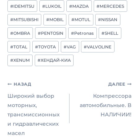
#
IDEMITSU
#
LUKOIL
#
MAZDA
#
MERCEDES
#
MITSUBISHI
#
MOBIL
#
MOTUL
#
NISSAN
#
OMBRA
#
PENTOSIN
#
Petronas
#
SHELL
#
TOTAL
#
TOYOTA
#
VAG
#
VALVOLINE
#
XENUM
#
ХЕНДАЙ-КИА
Навигация
НАЗАД
ДАЛЕЕ
по
Широкий выбор
Компрессора
записям
моторных,
автомобильные. В
трансмиссионных
НАЛИЧИИ!
и гидравлических
масел