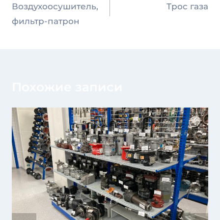
по
Воздухоосушитель,
Трос газа
записям
фильтр-патрон
Похожие записи