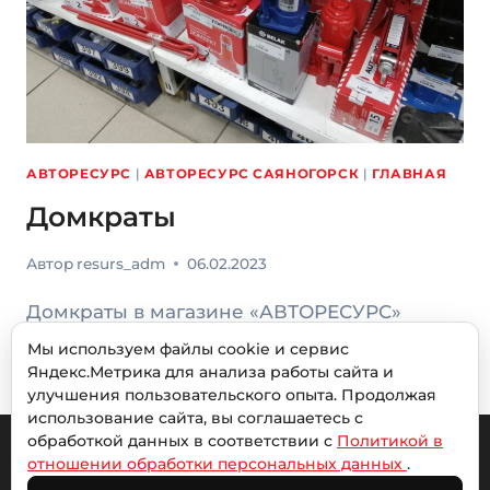
АВТОРЕСУРС
|
АВТОРЕСУРС САЯНОГОРСК
|
ГЛАВНАЯ
Домкраты
Автор
resurs_adm
06.02.2023
Домкраты в магазине «АВТОРЕСУРС»
Мы используем файлы cookie и сервис
ДОМКРАТЫ
ЧИТАТЬ ДАЛЕЕ
Яндекс.Метрика для анализа работы сайта и
улучшения пользовательского опыта. Продолжая
использование сайта, вы соглашаетесь с
обработкой данных в соответствии с
Политикой в
отношении обработки персональных данных
.
© 2026 Авторесурс |
Политика обработки