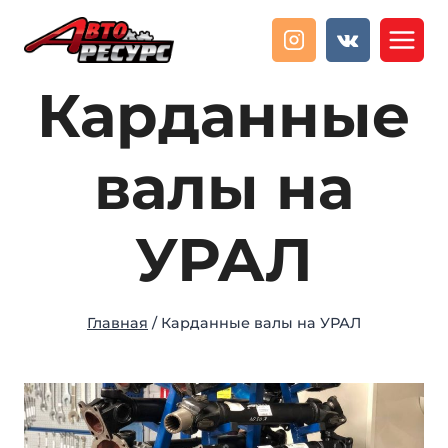
Перейти
к
содержанию
Карданные
валы на
УРАЛ
Главная
/
Карданные валы на УРАЛ