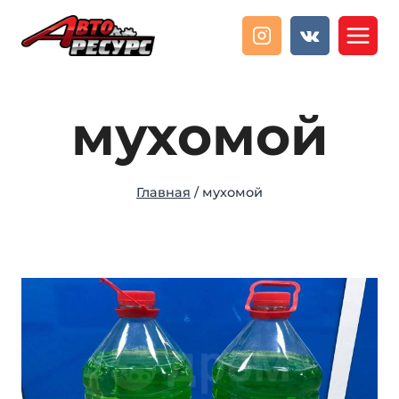
Перейти
к
содержанию
мухомой
Главная
/
мухомой