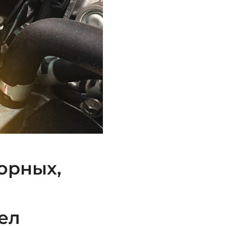
орных,
ел